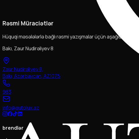
Rəsmi Müraciətlər
Hüquqi məsələlərlə bağlı rəsmi yazışmalar üçün aşağıdakı ünva
Bakı, Zaur Nudirəliyev 8
Zaur Nudirəliyev 8,
Bakı, Azərbaycan, AZ1075
983
info@autolux.az
brendlər