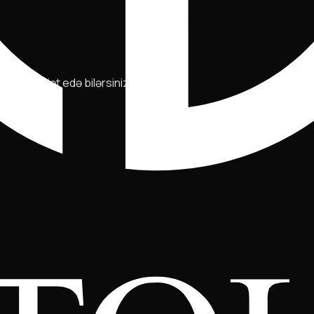
na müraciət edə bilərsiniz.