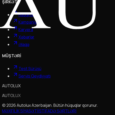
ŞİRKƏT
Haqqımızda
Kampaniyalar
Karyera
Xəbərlər
Əlaqə
MÜŞTƏRİ
Test Sürüşü
Servis Qeydiyyatı
AUTOLUX
AUTOLUX
© 2026 Autolux Azerbaijan. Bütün hüquqlar qorunur.
MƏXFİLİK SİYASƏTİ
İSTİFADƏ ŞƏRTLƏRİ